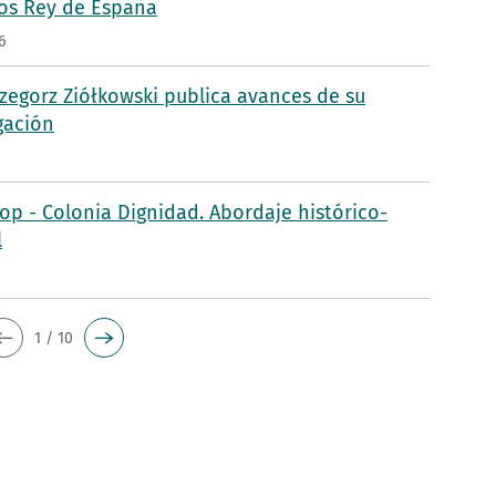
s Rey de España
6
rzegorz Ziółkowski publica avances de su
gación
p - Colonia Dignidad. Abordaje histórico-
l
5
1 / 10