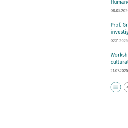
Humano
08.05.202
Prof. G
investi
02.11.2025
Worksho
cultura
21.07.202