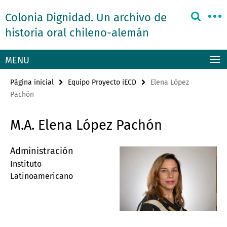
Springe
Herramientas
Colonia Dignidad. Un archivo de
direkt
de
zu
historia oral chileno-alemán
navegación
Inhalt
MENU
Página inicial
Equipo Proyecto iECD
Elena López
Pachón
M.A. Elena López Pachón
Administración
Instituto
Latinoamericano