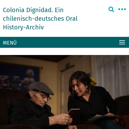
Springe
Service-
Colonia Dignidad. Ein
direkt
Navigation
zu
chilenisch-deutsches Oral
Inhalt
History-Archiv
MENÜ