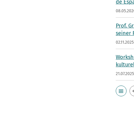
de Esp
08.05.202
Prof. G
seiner
02.11.2025
Worksho
kulture
21.07.202