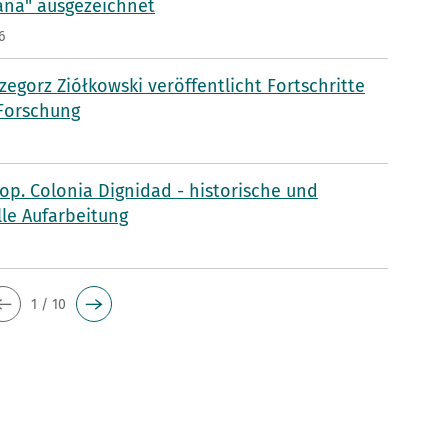
aña" ausgezeichnet
6
rzegorz Ziółkowski veröffentlicht Fortschritte
 Forschung
p. Colonia Dignidad - historische und
lle Aufarbeitung
5
1 / 10