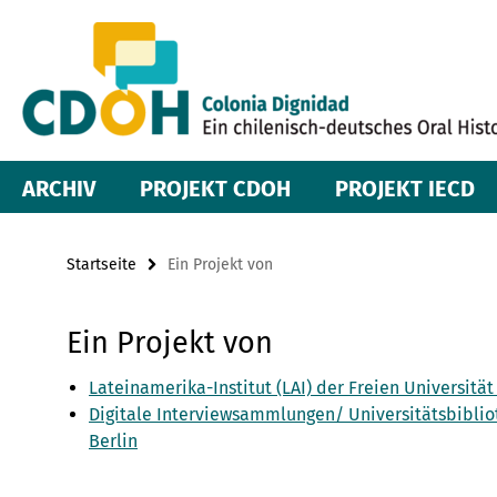
Springe
Service-
direkt
zu
Navigation
Inhalt
ARCHIV
PROJEKT CDOH
PROJEKT IECD
Startseite
Ein Projekt von
Ein Projekt von
Lateinamerika-Institut (LAI) der Freien Universität
Digitale Interviewsammlungen/ Universitätsbibliot
Berlin