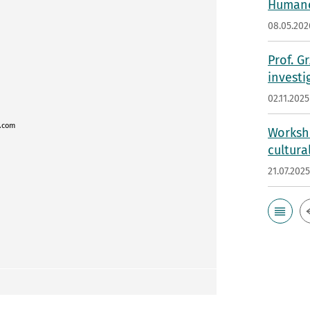
Humano
08.05.202
Prof. G
investi
02.11.2025
.com
Worksho
cultura
21.07.202