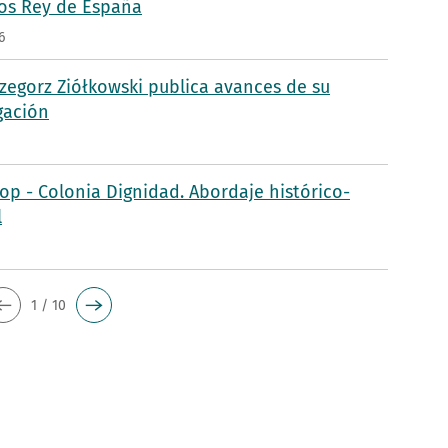
s Rey de España
6
rzegorz Ziółkowski publica avances de su
gación
p - Colonia Dignidad. Abordaje histórico-
l
5
1 / 10