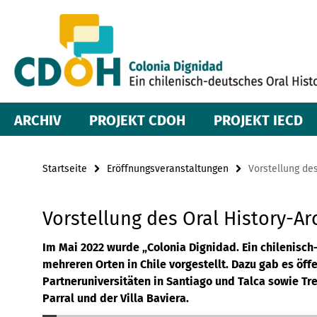
Springe
Service-
direkt
zu
Navigation
Inhalt
ARCHIV
PROJEKT CDOH
PROJEKT IECD
Startseite
Eröffnungsveranstaltungen
Vorstellung des
Vorstellung des Oral History-Arc
Im Mai 2022 wurde „Colonia Dignidad. Ein chilenisch
mehreren Orten in Chile vorgestellt. Dazu gab es öff
Partneruniversitäten in Santiago und Talca sowie Tr
Parral und der Villa Baviera.