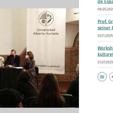
de Esp
08.05.202
Prof. G
seiner
02.11.2025
Worksho
kulture
21.07.202