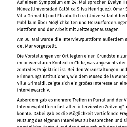
Auf einem Symposium am 24. Mai sprachen Evelyn Hevi
Núñez (Universidad Católica Silva Henríquez), Omar 
Villa Grimaldi) und Elizabeth Lira (Universidad Albe
Publikum über Möglichkeiten und Herausforderungen d
Plattform und der Arbeit mit Zeitzeugenaussagen.
Am 30. Mai wurde die Interviewplattform außerdem a
del Mar vorgestellt.
Die Vorstellungen vor Ort legten einen Grundstein z
im universitären Kontext in Chile, was angesichts der
zentrales Projektziel ist. Bei den Veranstaltungen u
Erinnerungsinstitutionen, wie dem Museo de la Memo
Villa Grimaldi, zeigte sich ein großes Interesse an e
Interviewarchiv.
Außerdem gab es mehrere Treffen in Parral und der Vi
Interviewplattform fast allen interviewten Zeitzeug*i
konnte. Dabei gab es die Möglichkeit vertiefende Fra
Nutzung des eigenen Interviews zu besprechen und sic