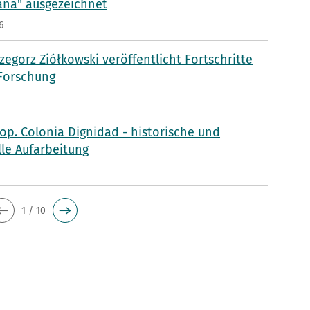
aña" ausgezeichnet
6
rzegorz Ziółkowski veröffentlicht Fortschritte
 Forschung
p. Colonia Dignidad - historische und
lle Aufarbeitung
5
1 / 10