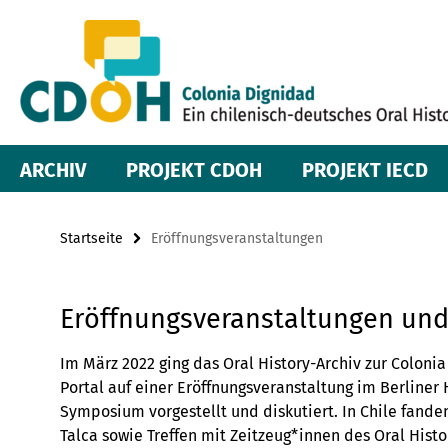
Springe
Service-
direkt
zu
Navigation
Inhalt
ARCHIV
PROJEKT CDOH
PROJEKT IECD
Startseite
Eröffnungsveranstaltungen
Eröffnungsveranstaltungen un
Im März 2022 ging das Oral History-Archiv zur Coloni
Portal auf einer Eröffnungsveranstaltung im Berline
Symposium vorgestellt und diskutiert. In Chile fand
Talca sowie Treffen mit Zeitzeug*innen des Oral Histor