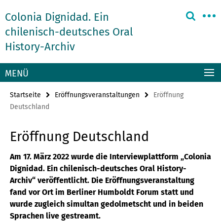
Springe
Service-
Colonia Dignidad. Ein
direkt
Navigation
zu
chilenisch-deutsches Oral
Inhalt
History-Archiv
MENÜ
Startseite
Eröffnungsveranstaltungen
Eröffnung
Deutschland
Eröffnung Deutschland
Am 17. März 2022 wurde die Interviewplattform „Colonia
Dignidad. Ein chilenisch-deutsches Oral History-
Archiv“ veröffentlicht. Die Eröffnungsveranstaltung
fand vor Ort im Berliner Humboldt Forum statt und
wurde zugleich simultan gedolmetscht und in beiden
Sprachen live gestreamt.