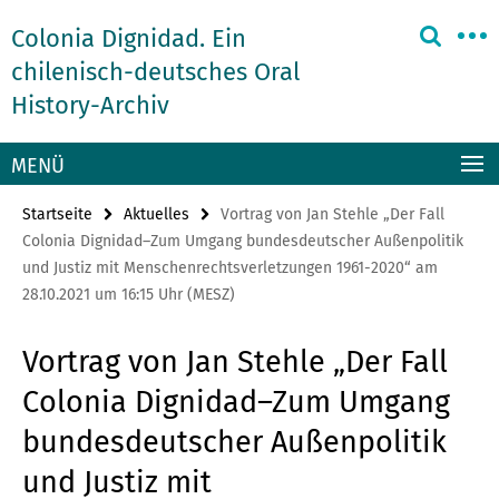
Springe
Service-
Colonia Dignidad. Ein
direkt
Navigation
zu
chilenisch-deutsches Oral
Inhalt
History-Archiv
MENÜ
Startseite
Aktuelles
Vortrag von Jan Stehle „Der Fall
Colonia Dignidad–Zum Umgang bundesdeutscher Außenpolitik
und Justiz mit Menschenrechtsverletzungen 1961-2020“ am
28.10.2021 um 16:15 Uhr (MESZ)
Vortrag von Jan Stehle „Der Fall
Colonia Dignidad–Zum Umgang
bundesdeutscher Außenpolitik
und Justiz mit