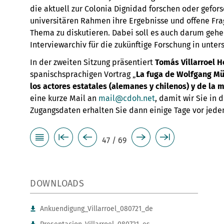
die aktuell zur Colonia Dignidad forschen oder gefor
universitären Rahmen ihre Ergebnisse und offene Fra
Thema zu diskutieren. Dabei soll es auch darum gehen
Interviewarchiv für die zukünftige Forschung in unter
In der zweiten Sitzung präsentiert
Tomás Villarroel H
spanischsprachigen Vortrag „
La fuga de Wolfgang Mül
los actores estatales (alemanes y chilenos) y de la 
eine kurze Mail an
mail@cdoh.net
, damit wir Sie in
Zugangsdaten erhalten Sie dann einige Tage vor jede
47 / 69
DOWNLOADS
Ankuendigung_Villarroel_080721_de