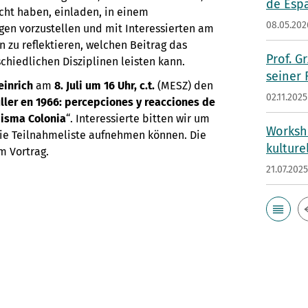
de Esp
scht haben, einladen, in einem
08.05.202
gen vorzustellen und mit Interessierten am
 zu reflektieren, welchen Beitrag das
Prof. G
schiedlichen Disziplinen leisten kann.
seiner
einrich
am
8. Juli um 16 Uhr, c.t.
(MESZ) den
02.11.2025
ler en 1966: percepciones y reacciones de
misma Colonia
“. Interessierte bitten wir um
Worksho
 die Teilnahmeliste aufnehmen können. Die
kulture
m Vortrag.
21.07.202