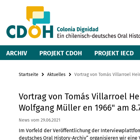
Springe
Service-
direkt
zu
Navigation
Inhalt
ARCHIV
PROJEKT CDOH
PROJEKT IECD
Startseite
Aktuelles
Vortrag von Tomás Villarroel Hei
Vortrag von Tomás Villarroel He
Wolfgang Müller en 1966" am 8.7
News vom 29.06.2021
Im Vorfeld der Veröffentlichung der Interviewplattfo
deutsches Oral History-Archiv“ organisieren wir eine 