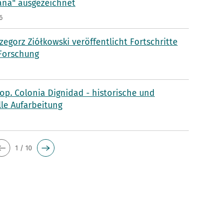
aña" ausgezeichnet
6
rzegorz Ziółkowski veröffentlicht Fortschritte
 Forschung
p. Colonia Dignidad - historische und
lle Aufarbeitung
5
1 / 10