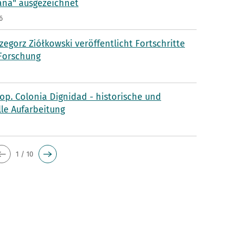
aña" ausgezeichnet
6
rzegorz Ziółkowski veröffentlicht Fortschritte
 Forschung
p. Colonia Dignidad - historische und
lle Aufarbeitung
5
1 / 10