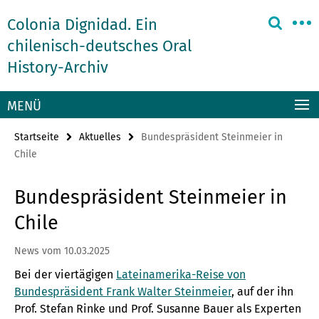
Springe
Service-
Colonia Dignidad. Ein
direkt
Navigation
zu
chilenisch-deutsches Oral
Inhalt
History-Archiv
MENÜ
Startseite
Aktuelles
Bundespräsident Steinmeier in
Chile
Bundespräsident Steinmeier in
Chile
News vom 10.03.2025
Bei der viertägigen
Lateinamerika-Reise von
Bundespräsident Frank Walter Steinmeier
, auf der ihn
Prof. Stefan Rinke und Prof. Susanne Bauer als Experten