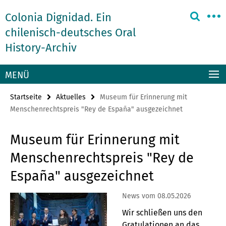
Springe
Service-
Colonia Dignidad. Ein
direkt
Navigation
zu
chilenisch-deutsches Oral
Inhalt
History-Archiv
MENÜ
Startseite
Aktuelles
Museum für Erinnerung mit
Menschenrechtspreis "Rey de España" ausgezeichnet
Museum für Erinnerung mit
Menschenrechtspreis "Rey de
España" ausgezeichnet
News vom 08.05.2026
Wir schließen uns den
Gratulationen an das