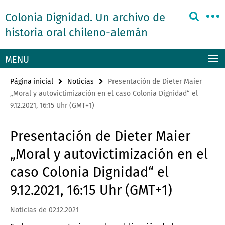
Springe
Herramientas
Colonia Dignidad. Un archivo de
direkt
de
zu
historia oral chileno-alemán
navegación
Inhalt
MENU
Página inicial
Noticias
Presentación de Dieter Maier
„Moral y autovictimización en el caso Colonia Dignidad“ el
9.12.2021, 16:15 Uhr (GMT+1)
Presentación de Dieter Maier
„Moral y autovictimización en el
caso Colonia Dignidad“ el
9.12.2021, 16:15 Uhr (GMT+1)
Noticias de 02.12.2021