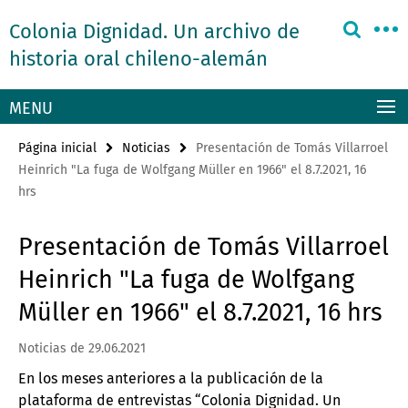
Springe
Herramientas
Colonia Dignidad. Un archivo de
direkt
de
zu
historia oral chileno-alemán
navegación
Inhalt
MENU
Página inicial
Noticias
Presentación de Tomás Villarroel
Heinrich "La fuga de Wolfgang Müller en 1966" el 8.7.2021, 16
hrs
Presentación de Tomás Villarroel
Heinrich "La fuga de Wolfgang
Müller en 1966" el 8.7.2021, 16 hrs
Noticias de 29.06.2021
En los meses anteriores a la publicación de la
plataforma de entrevistas “Colonia Dignidad. Un