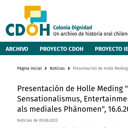
Springe
Herramientas
direkt
zu
de
Inhalt
navegación
ARCHIVO
PROYECTO CDOH
PROYECTO I
Página inicial
Noticias
Presentación de Holle Meding 
Presentación de Holle Meding 
Sensationalismus, Entertainmen
als mediales Phänomen", 16.6.20
Noticias de 09.06.2022