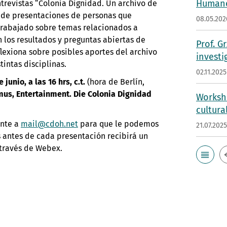
Humano
trevistas “Colonia Dignidad. Un archivo de
e de presentaciones de personas que
08.05.202
trabajado sobre temas relacionados a
 los resultados y preguntas abiertas de
Prof. G
exiona sobre posibles aportes del archivo
investi
tintas disciplinas.
02.11.2025
e junio, a las 16 hrs, c.t.
(hora de Berlín,
us, Entertainment. Die Colonia Dignidad
Worksho
cultura
ente a
mail@cdoh.net
para que le podemos
21.07.202
as antes de cada presentación recibirá un
 través de Webex.