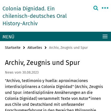
Springe
Service-
Colonia Dignidad. Ein
direkt
Navigation
zu
chilenisch-deutsches Oral
Inhalt
History-Archiv
MENÜ
Startseite
Aktuelles
Archiv, Zeugnis und Spur
Archiv, Zeugnis und Spur
News vom 30.08.2023
"Archivo, testimonio y huella: aproximaciones
interdisciplinares a Colonia Dignidad" (Archiv, Zeugnis
und Spur: interdisziplinäre Annäherungen an die
Colonia Dignidad) versammelt Texte von Autor*innen
aus Chile und Deutschland mit umfassender
Forschungserfahrung in den Bereichen Philosophie,