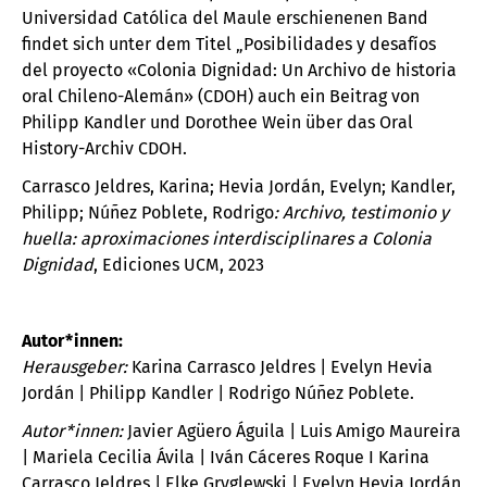
Universidad Católica del Maule erschienenen Band
findet sich unter dem Titel „Posibilidades y desafíos
del proyecto «Colonia Dignidad: Un Archivo de historia
oral Chileno-Alemán» (CDOH) auch ein Beitrag von
Philipp Kandler und Dorothee Wein über das Oral
History-Archiv CDOH.
Carrasco Jeldres, Karina; Hevia Jordán, Evelyn; Kandler,
Philipp; Núñez Poblete, Rodrigo
:
Archivo, testimonio y
huella: aproximaciones interdisciplinares a Colonia
Dignidad
, Ediciones UCM, 2023
Autor*innen:
Herausgeber:
Karina Carrasco Jeldres | Evelyn Hevia
Jordán | Philipp Kandler | Rodrigo Núñez Poblete.
Autor*innen:
Javier Agüero Águila | Luis Amigo Maureira
| Mariela Cecilia Ávila | Iván Cáceres Roque I Karina
Carrasco Jeldres | Elke Gryglewski | Evelyn Hevia Jordán