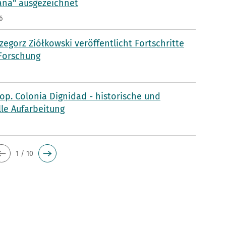
aña" ausgezeichnet
6
rzegorz Ziółkowski veröffentlicht Fortschritte
 Forschung
p. Colonia Dignidad - historische und
lle Aufarbeitung
5
1 / 10