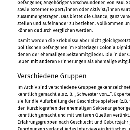
Gefangener, Angehöriger Verschwundener, von Paul Sc
sowie externer Expert/innen oder Aktivist/innen wur
zusammengetragen. Das bietet die Chance, ganz ver
stellen und aufeinander zu beziehen. Vollkommen un
können dadurch verglichen werden.
Damit werden die Erlebnisse aber nicht gleichgesetz
politischen Gefangenen im Folterlager Colonia Dign
denen der ehemaligen Sektenmitglieder. Die in der 
leben mit anderen Erinnerungen als ehemalige Mitgl
Verschiedene Gruppen
Im Archiv sind verschiedene Gruppen gekennzeichne
kenntlich gemacht als z. B. „Schwester von…“. Experte
sie für die Aufarbeitung der Geschichte spielten (z.B. 
den Kurzbiografien der ehemaligen Sektenangehörige
kenntlich gemacht und mit weiteren Quellen verlinkt
Erfahrungsgruppen nach Geschlecht und Geburtsjahr ge
Zuordnungen verlangt jedes Interview ein kritisches 