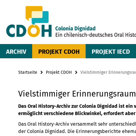
Springe
Service-
direkt
zu
Navigation
Inhalt
ARCHIV
PROJEKT CDOH
PROJEKT IECD
Startseite
Projekt CDOH
Vielstimmiger Erinnerungsr
Vielstimmiger Erinnerungsraum
Das Oral History-Archiv zur Colonia Dignidad ist ein
ermöglicht verschiedene Blickwinkel, erfordert aber
Das Oral History-Archiv versammelt sehr unterschied
der Colonia Dignidad. Die Erinnerungsberichte ehema