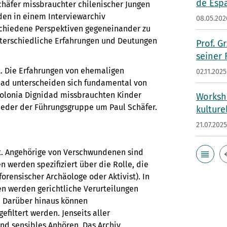
de Esp
häfer missbrauchter chilenischer Jungen
den in einem Interviewarchiv
08.05.202
schiedene Perspektiven gegeneinander zu
terschiedliche Erfahrungen und Deutungen
Prof. G
seiner
t. Die Erfahrungen von ehemaligen
02.11.2025
idad unterscheiden sich fundamental von
Colonia Dignidad missbrauchten Kinder
Worksho
ieder der Führungsgruppe um Paul Schäfer.
kulture
21.07.202
t. Angehörige von Verschwundenen sind
n werden spezifiziert über die Rolle, die
forensischer Archäologe oder Aktivist). In
n werden gerichtliche Verurteilungen
. Darüber hinaus können
filtert werden. Jenseits aller
und sensibles Anhören. Das Archiv