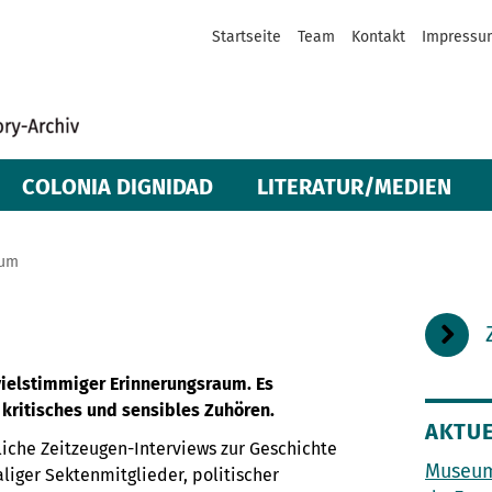
Startseite
Team
Kontakt
Impressu
COLONIA DIGNIDAD
LITERATUR/MEDIEN
aum
 vielstimmiger Erinnerungsraum. Es
 kritisches und sensibles Zuhören.
AKTUE
liche Zeitzeugen-Interviews zur Geschichte
Museum
liger Sektenmitglieder, politischer