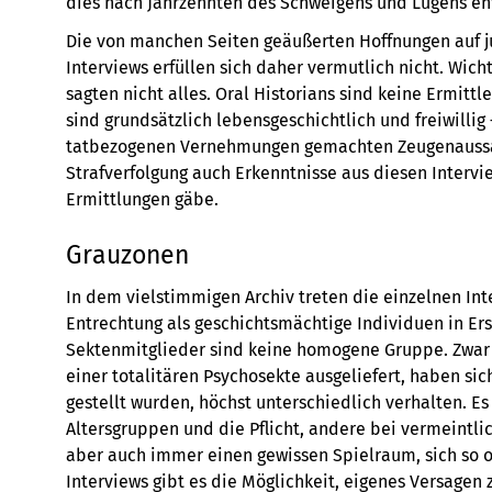
dies nach Jahrzehnten des Schweigens und Lügens en
Die von manchen Seiten geäußerten Hoffnungen auf ju
Interviews erfüllen sich daher vermutlich nicht. Wic
sagten nicht alles. Oral Historians sind keine Ermittl
sind grundsätzlich lebensgeschichtlich und freiwillig
tatbezogenen Vernehmungen gemachten Zeugenaussag
Strafverfolgung auch Erkenntnisse aus diesen Interv
Ermittlungen gäbe.
Grauzonen
In dem vielstimmigen Archiv treten die einzelnen Int
Entrechtung als geschichtsmächtige Individuen in Er
Sektenmitglieder sind keine homogene Gruppe. Zwar
einer totalitären Psychosekte ausgeliefert, haben sic
gestellt wurden, höchst unterschiedlich verhalten. Es
Altersgruppen und die Pflicht, andere bei vermeintl
aber auch immer einen gewissen Spielraum, sich so o
Interviews gibt es die Möglichkeit, eigenes Versagen